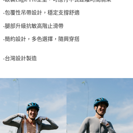
-
包覆性吊帶設計，穩定支撐舒適
-
腿部升級抗敏高階止滑帶
-
簡約設計，多色選擇，隨興穿搭
-
台灣設計製造