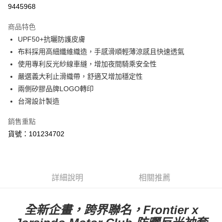
LINE Pay
9445968
Apple Pay
商品特色
街口支付
UPF50+抗曬防護皮膚
布料採用高細纖維織造，手感滑順輕薄涼感且快速透氣
悠遊付
使用專利反光紗線車縫，增加夜間騎乘安全性
Google Pay
嚴選義大利止滑織帶，舒適又增加穩定性
兩側矽膠品牌LOGO轉印
全盈+PAY
台灣設計製造
ATM付款
銷售重點
貨號：101234702
運送方式
【付款後全家取貨】急件勿使用超取
每筆NT$60，滿NT$1,000(含以上)免運費
詳細說明
相關推薦
【付款後7-11取貨】急件勿使用超取
每筆NT$60，滿NT$1,000(含以上)免運費
全新企畫，跨界聯名，Frontier x
宅配