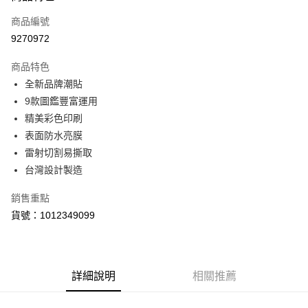
信用卡一次付款
商品編號
LINE Pay
9270972
Apple Pay
商品特色
街口支付
全新品牌潮貼
9款圖鑑豐富運用
悠遊付
精美彩色印刷
Google Pay
表面防水亮膜
雷射切割易撕取
全盈+PAY
台灣設計製造
ATM付款
銷售重點
貨號：1012349099
運送方式
【付款後全家取貨】急件勿使用超取
每筆NT$60，滿NT$1,000(含以上)免運費
詳細說明
相關推薦
【付款後7-11取貨】急件勿使用超取
每筆NT$60，滿NT$1,000(含以上)免運費