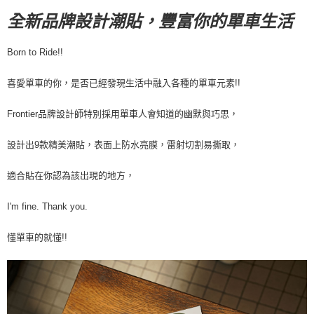
全新品牌設計潮貼，豐富你的單車生活
宅配
每筆NT$100，滿NT$2,000(含以上)免運費
Born to Ride!!
宅配-澎湖、金門、馬祖
每筆NT$100，滿NT$2,000(含以上)免運費
喜愛單車的你，是否已經發現生活中融入各種的單車元素!!
付款後門市自取
Frontier品牌設計師特別採用單車人會知道的幽默與巧思，
免運費
設計出9款精美潮貼，表面上防水亮膜，雷射切割易撕取，
海外直寄/亞洲
查看運費
適合貼在你認為該出現的地方，
I'm fine. Thank you.
懂單車的就懂!!