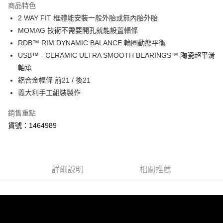
商品特色
街口支付
2 WAY FIT 框體能安裝一般外胎或無內胎外胎
MOMAG 技術不需要開孔就能設置輻條
悠遊付
RDB™ RIM DYNAMIC BALANCE 輪圈動態平衡
Google Pay
USB™ - CERAMIC ULTRA SMOOTH BEARINGS™ 陶瓷超平滑
軸承
全盈+PAY
鋁合金幅條 前21 / 後21
ATM付款
義大利手工組裝製作
銷售重點
運送方式
貨號：1464989
宅配
每筆NT$100，滿NT$2,000(含以上)免運費
宅配-澎湖、金門、馬祖
詳細說明
相關推薦
每筆NT$100，滿NT$2,000(含以上)免運費
付款後門市自取
免運費