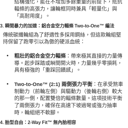
結構強化，能在不增加多餘重量的前提下，抵抗
輻條的高張力，讓輪框同時兼具「輕量化」與
「高耐用度」。
3. 瞬間暴力的加速：鋁合金空力輻條 Two-to-One™ 編法
傳統碳纖輪組為了舒適性多採用鋼絲，但這款輪組堅
持保留了跑零引以為傲的硬派血統：
：帶來極其直接的力量傳
粗壯的鋁合金空力輻條
導。起步踩踏或瞬間開火時，力量幾乎零損耗，
具有極強的「重踩回饋感」。
：在承受煞車
Two-to-One™ (2:1) 兩側張力平衡
制動力（前輪左側）與驅動力（後輪右側）較大
的那一側，配置雙倍的輻條數量。這項技術平衡
了兩側張力，確保在高速下坡過彎或強力抽車
時，輪組絕不軟腳。
4. 胎型自由：2-Way Fit™ 無內胎相容