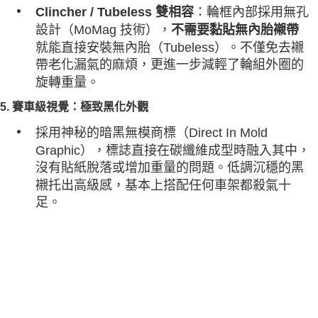
：輪框內部採用無孔
Clincher / Tubeless 雙相容
設計（MoMag 技術），
不需要黏貼無內胎襯帶
就能直接安裝無內胎（Tubeless）。不僅免去襯
帶老化漏氣的麻煩，更進一步減輕了輪組外圈的
旋轉重量。
5. 賽車級視覺：極致黑化外觀
採用神秘的
暗黑無模商標（Direct In Mold
Graphic）
，標誌直接在碳纖維成型時融入其中，
沒有貼紙脫落或增加重量的問題。低調沉穩的黑
襯托出高級感，基本上搭配任何車架都殺氣十
足。