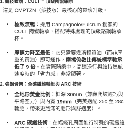
1. 競技靈魂：CULT™ 頂級陶瓷軸承
這是 CMPTZN（競技版）最核心的靈魂升級。
：採用 Campagnolo/Fulcrum 獨家的
極致流暢
CULT 陶瓷軸承，搭配特殊處理的頂級鉻鋼軸承
杯。
：它只需要幾滴輕質油（而非厚
摩擦力降至最低
重的黃油）即可運作，
摩擦係數比傳統標準軸承
。在實際騎乘中，高速滑行與維持巡航
低了 9 倍
速度時的「省力感」非常顯著。
2. 強韌骨架：全碳纖維輪框與 ARC 技術
：框深
（兼顧爬坡輕巧與
全地形黃金比例
30mm
平路空力）與內寬
（完美適配 25c 至 28c
19mm
輪胎，帶來更飽滿的胎形與舒適度）。
：在幅條孔周圍進行特殊的碳纖維
ARC 碳纖技術