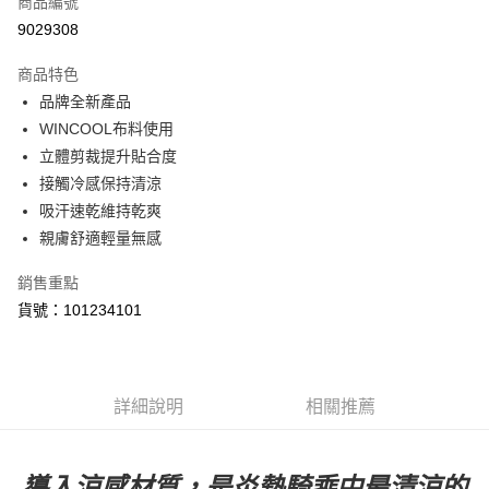
商品編號
LINE Pay
9029308
Apple Pay
商品特色
街口支付
品牌全新產品
WINCOOL布料使用
悠遊付
立體剪裁提升貼合度
Google Pay
接觸冷感保持清涼
吸汗速乾維持乾爽
全盈+PAY
親膚舒適輕量無感
ATM付款
銷售重點
貨號：101234101
運送方式
【付款後全家取貨】急件勿使用超取
每筆NT$60，滿NT$1,000(含以上)免運費
詳細說明
相關推薦
【付款後7-11取貨】急件勿使用超取
每筆NT$60，滿NT$1,000(含以上)免運費
導入涼感材質，是炎熱騎乘中最清涼的
宅配