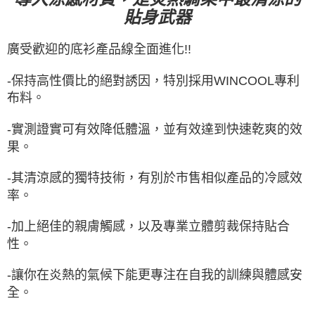
貼身武器
每筆NT$100，滿NT$2,000(含以上)免運費
宅配-澎湖、金門、馬祖
廣受歡迎的底衫產品線全面
進化!!
每筆NT$100，滿NT$2,000(含以上)免運費
-保持高性價比的絕對誘因，特別採用WINCOOL專利
付款後門市自取
布料。
免運費
-實測證實可有效降低體溫，並有效達到快速乾爽的效
海外直寄/亞洲
查看運費
果。
-其清涼感的獨特技術，有別於市售相似產品的冷感效
率。
-加上絕佳的親膚觸感，以及專業立體剪裁保持貼合
性。
-讓你在炎熱的氣候下能更專注在自我的訓練與體感安
全。