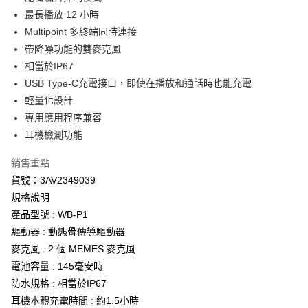
最長播放 12 小時
悠遊付
Multipoint 多終端同時連接
Google Pay
帶降噪功能的雙麥克風
相當於IP67
全盈+PAY
USB Type-C充電接口，即使在播放和通話時也能充電
ATM付款
輕量化設計
專用應用程序兼容
運送方式
耳機檢測功能
【付款後全家取貨】急件勿使用超取
銷售重點
每筆NT$60，滿NT$1,000(含以上)免運費
貨號：3AV2349039
【付款後7-11取貨】急件勿使用超取
規格說明
每筆NT$60，滿NT$1,000(含以上)免運費
產品型號 : WB-P1
驅動器 : 動態骨傳導驅動器
宅配
麥克風 : 2 個 MEMES 麥克風
每筆NT$100，滿NT$2,000(含以上)免運費
電池容量 : 145毫安時
防水規格 : 相當於IP67
宅配-澎湖、金門、馬祖
耳機本體充電時間 : 約1.5小時
每筆NT$100，滿NT$2,000(含以上)免運費