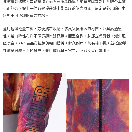
從清晨到夜晚，面對變化多端的氣候及路線，是否常感受到計劃趕不上變
宅配-澎湖、金門、馬祖
化的無奈？穿上一件有效提升騎士能見度的防寒風衣，肯定是外出輪行中
每筆NT$100，滿NT$2,000(含以上)免運費
絕對不可或缺的重要拍檔。
付款後門市自取
運用超薄輕量布料，方便攜帶收納。防風又抗潑水的材質，並具高透氣
免運費
性。袖口彈性布料不僅舒適也好穿脫。版型合身，肘部立體剪裁，減少風
阻噪音。
YKK
高品質拉鍊與領口檔片，經久耐用。加長後下擺，並搭配彈
海外直寄/亞洲
查看運費
性織帶包覆。不僅騎車，登山健行與日常生活或跑步皆可運用。