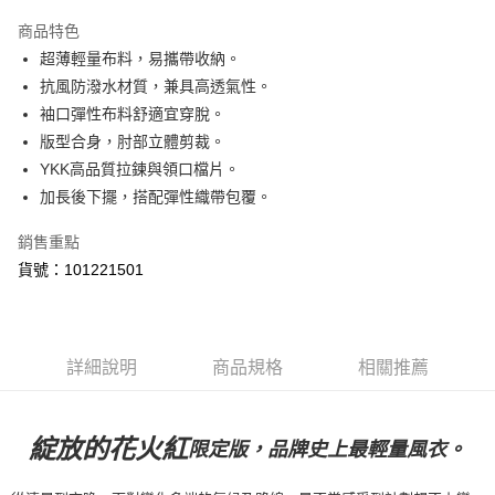
Apple Pay
商品特色
街口支付
超薄輕量布料，易攜帶收納。
抗風防潑水材質，兼具高透氣性。
悠遊付
袖口彈性布料舒適宜穿脫。
Google Pay
版型合身，肘部立體剪裁。
YKK高品質拉鍊與領口檔片。
全盈+PAY
加長後下擺，搭配彈性織帶包覆。
ATM付款
銷售重點
貨號：101221501
運送方式
【付款後全家取貨】急件勿使用超取
每筆NT$60，滿NT$1,000(含以上)免運費
詳細說明
商品規格
相關推薦
【付款後7-11取貨】急件勿使用超取
每筆NT$60，滿NT$1,000(含以上)免運費
綻放的花火紅
限定版，品牌史上最輕量風衣。
宅配
每筆NT$100，滿NT$2,000(含以上)免運費