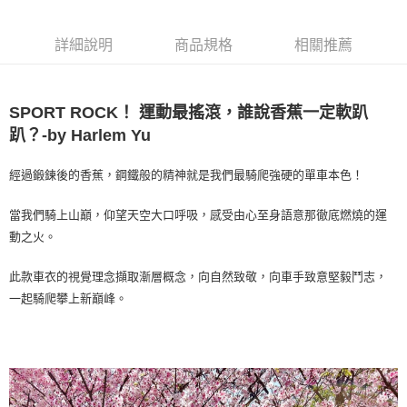
每筆NT$100，滿NT$2,000(含以上)免運費
詳細說明
商品規格
相關推薦
宅配-澎湖、金門、馬祖
每筆NT$100，滿NT$2,000(含以上)免運費
SPORT ROCK！ 運動最搖滾，誰說香蕉一定軟趴
付款後門市自取
趴？-by Harlem Yu
免運費
海外直寄/亞洲
查看運費
經過鍛鍊後的香蕉，鋼鐵般的精神就是我們最騎爬強硬的單車本色！
當我們騎上山巔，仰望天空大口呼吸，感受由心至身語意那徹底燃燒的運
動之火。
此款車衣的視覺理念擷取漸層概念，向自然致敬，向車手致意堅毅鬥志，
一起騎爬攀上新巔峰。