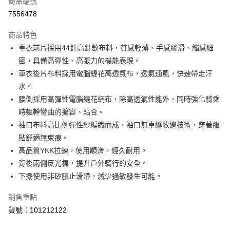
商品編號
LINE Pay
7556478
Apple Pay
商品特色
街口支付
車衣前片採用44針高針數布料，質感輕薄、手感絲滑、觸感細
密，具備高彈性、高張力的機能表現。
悠遊付
車衣後片布料採用電腦緹花高透氣布，透氣通風，快速帶走汗
Google Pay
水。
腰側採用高彈性電腦緹花網布，除高透氣性能外，同時強化騎乘
全盈+PAY
時軀幹彎曲的擴容、貼合。
ATM付款
袖口布料高比例彈性紗編織而成，袖口無車縫收邊技術，穿著服
貼舒適無束痕。
運送方式
高品質YKK拉鍊，使用順滑，經久耐用。
【付款後全家取貨】急件勿使用超取
背後兩側反光標，提升戶外騎行的安全。
下擺使用非矽膠止滑帶，減少過敏發生可能。
每筆NT$60，滿NT$1,000(含以上)免運費
【付款後7-11取貨】急件勿使用超取
銷售重點
每筆NT$60，滿NT$1,000(含以上)免運費
貨號：101212122
宅配