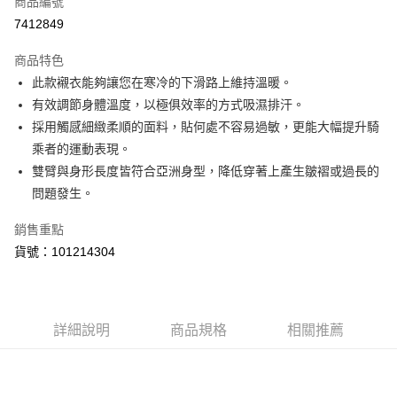
商品編號
LINE Pay
7412849
Apple Pay
商品特色
街口支付
此款襯衣能夠讓您在寒冷的下滑路上維持溫暖。
有效調節身體溫度，以極俱效率的方式吸濕排汗。
悠遊付
採用觸感細緻柔順的面料，貼何處不容易過敏，更能大幅提升騎
Google Pay
乘者的運動表現。
雙臂與身形長度皆符合亞洲身型，降低穿著上產生皺褶或過長的
全盈+PAY
問題發生。
ATM付款
銷售重點
貨號：101214304
運送方式
【付款後全家取貨】急件勿使用超取
每筆NT$60，滿NT$1,000(含以上)免運費
詳細說明
商品規格
相關推薦
【付款後7-11取貨】急件勿使用超取
每筆NT$60，滿NT$1,000(含以上)免運費
宅配