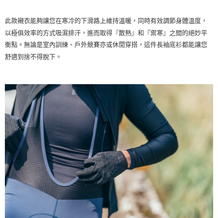
此款襯衣能夠讓您在寒冷的下滑路上維持溫暖，同時有效調節身體溫度，
以極俱效率的方式吸濕排汗，進而取得『散熱』和『禦寒』之間的絕妙平
衡點。無論是室內訓練、戶外競賽亦或休閒穿搭，這件長袖底衫都能讓您
舒適到捨不得脫下。