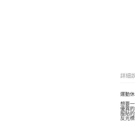
詳細
運動休
想要一
優異的
服貼的
反光標