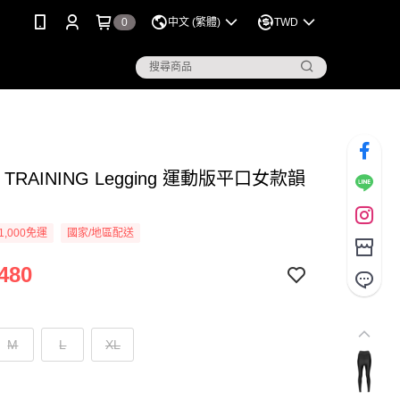
0
中文 (繁體)
TWD
 TRAINING Legging 運動版平口女款韻
1,000免運
國家/地區配送
480
M
L
XL