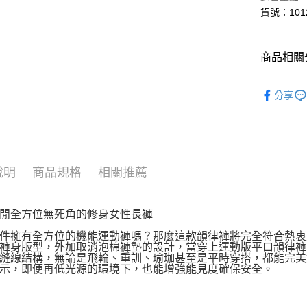
全盈+PAY
貨號：1012
ATM付款
商品相關分
運送方式
WOMEN 
分享
【付款後
每筆NT$6
【付款後7
每筆NT$6
說明
商品規格
相關推薦
宅配
每筆NT$1
閒全方位無死角的修身女性長褲
宅配-澎湖
件擁有全方位的機能運動褲嗎？那麼這款韻律褲將完全符合熱衷
褲身版型，外加取消泡棉褲墊的設計，當穿上運動版平口韻律褲
每筆NT$1
縫線結構，無論是飛輪、重訓、瑜珈甚至是平時穿搭，都能完美
示，即便再低光源的環境下，也能增強能見度確保安全。
付款後門
免運費