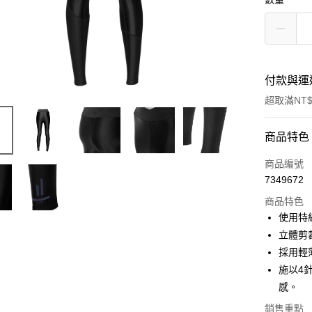
付款與運
超取滿NT$
付款方式
商品特色
信用卡一
商品編號
7349672
LINE Pay
商品特色
Apple Pay
使用特級
立體剪
街口支付
採用輕
悠遊付
施以4
感。
Google Pa
銷售重點