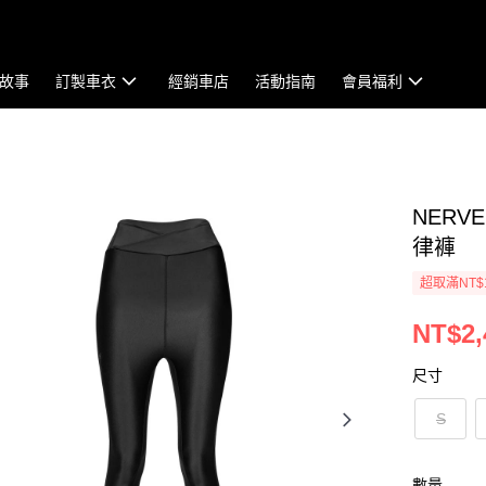
故事
訂製車衣
經銷車店
活動指南
會員福利
NERVE
律褲
超取滿NT$
NT$2,
尺寸
S
數量