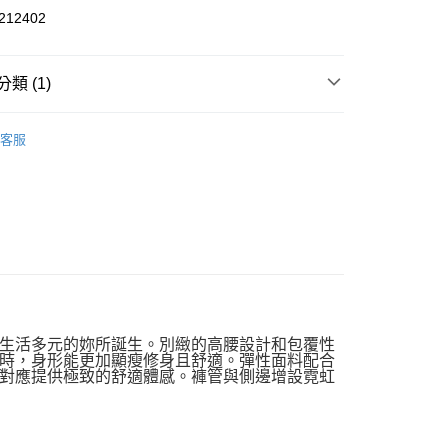
12402
類 (1)
女款
車褲
客服
全家取貨】急件勿使用超取
0，滿NT$1,000(含以上)免運費
-11取貨】急件勿使用超取
0，滿NT$1,000(含以上)免運費
00，滿NT$2,000(含以上)免運費
、金門、馬祖
生活多元的妳所誕生。別緻的高腰設計和包覆性
時，身形能更加顯瘦修身且舒適。彈性面料配合
00，滿NT$2,000(含以上)免運費
對應提供極致的舒適體感。褲管與側邊增設霓虹
市自取