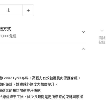
送方式
1,000免運
清除
紀錄
次付款
Power Lycra布料，高張力有效包覆肌肉保護身軀。
裁的設計，讓體感舒適度大幅度提升。
薄透氣的布料加速排汗快乾
針6線併綘車工法，減少長時間是用所帶來的束縛與摩擦
y