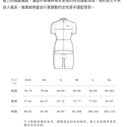
壓力的細膩觸感，讓整件車褲昇華至更高的時尚運動領域，簡約卻又不失
迷人風采，推薦給熱愛自行車運動的女性車手選配穿搭。