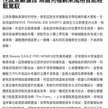
性感兼顧優雅 無論何種騎乘風格皆能輕
鬆駕馭
每筆NT$100，滿NT$2,000(含以上)免運費
宅配-澎湖、金門、馬祖
泛用各種騎乘調性的特色，便是這款女性運動版吊帶短褲的最大賣點。全
每筆NT$100，滿NT$2,000(含以上)免運費
新改版的NERVE TRAINING BIB SHORTS 能夠全方位對應室內功率、飛
輪訓練，亦或外出騎乘操課，皆能提供無與倫比的包覆性和支撐度。 面料
付款後門市自取
選用高級彈性機能布種，搭配符合人體工學剪裁，併縫細膩能有效減少肌
免運費
膚摩擦，讓整體舒適感更上一層樓。高科技防滑織帶定位穩固，不易誘發
過敏。
海外直寄/亞洲
查看運費
使用 Berenis EAGLE PRO WOMEN女性專用褲墊，非常適合中等強度的
騎乘保護。這款襯墊旨在提供良好的保護性能，強調極致舒適的同時，保
障最高限度的行動自由。面料平滑柔順觸感佳，以身體運動30%、座墊接
觸壓力70%作為設計考量的立體平滑表面，能夠大幅降低摩擦係數，有效
避免因長時間踩踏律動因素，所造成的燒當破皮問題。輕量化的機翼結構
扎實且擁有相當程度的包覆感，柔軟的材質搭配多孔式的結構設計，讓整
體透氣度與快乾性達至最高效率，並採一體成型多層次結合，裡層在關鍵
壓力點配置高密度泡棉「Pro Form」。上半身選配輕盈透氣網布，即使高
溫來襲也能適度調節體溫。背帶角度與面積經過多次測試，提供最服貼無