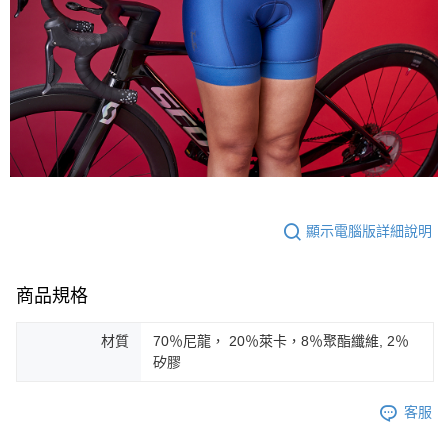
顯示電腦版詳細說明
商品規格
材質
70％尼龍， 20％萊卡，8％聚酯纖維, 2％
矽膠
客服