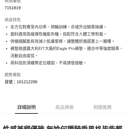
商品編號
LINE Pay
7151819
Apple Pay
商品特色
街口支付
全方位對應室內功率、飛輪訓練，亦或外出騎乘操課。
面料選用高級彈性機能布種，搭配符合人體工學剪裁。
悠遊付
併縫細膩能有效減少肌膚摩擦，讓整體舒適感更上一層樓。
Google Pay
褲墊挑選義大利EIT大廠的Eagle Pro褲墊，適合中等強度騎乘，
活動自由度佳。
全盈+PAY
高科技防滑織帶定位穩固，不易誘發過敏。
ATM付款
銷售重點
貨號：101212206
運送方式
【付款後全家取貨】急件勿使用超取
每筆NT$60，滿NT$1,000(含以上)免運費
詳細說明
商品規格
相關推薦
【付款後7-11取貨】急件勿使用超取
每筆NT$60，滿NT$1,000(含以上)免運費
宅配