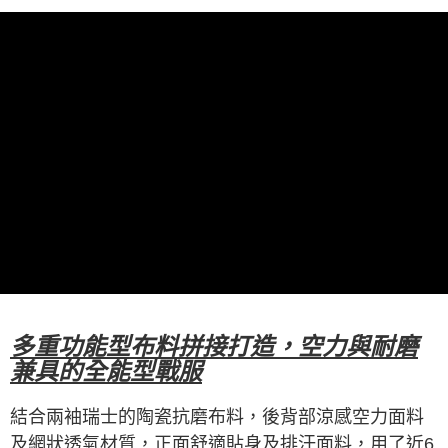
每筆NT$100，滿NT$2,000(含以上)免運費
宅配-澎湖、金門、馬祖
每筆NT$100，滿NT$2,000(含以上)免運費
付款後門市自取
免運費
海外直寄/亞洲
查看運費
多重功能型 布料拼接打造，
空力與耐磨
兼具的全能型戰服
結合兩袖瑞士的陶瓷抗磨布料，後背部涼感空力面料
及網狀透氣材質，正面舒適貼身及排汗面料，
用了近6