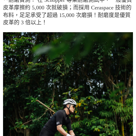
皮革摩擦約
5,000
次就破損；而採用
Ceraspace
技術的
布料，足足承受了超過
15,000
次磨損！耐磨度是優質
皮革的
3
倍以上！