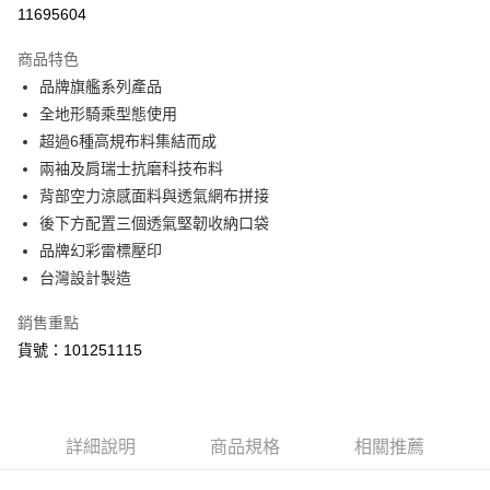
LINE Pay
11695604
Apple Pay
商品特色
街口支付
品牌旗艦系列產品
全地形騎乘型態使用
悠遊付
超過6種高規布料集結而成
Google Pay
兩袖及肩瑞士抗磨科技布料
背部空力涼感面料與透氣網布拼接
全盈+PAY
後下方配置三個透氣堅韌收納口袋
ATM付款
品牌幻彩雷標壓印
台灣設計製造
運送方式
銷售重點
【付款後全家取貨】急件勿使用超取
貨號：101251115
每筆NT$60，滿NT$1,000(含以上)免運費
【付款後7-11取貨】急件勿使用超取
每筆NT$60，滿NT$1,000(含以上)免運費
詳細說明
商品規格
相關推薦
宅配