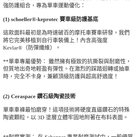
強防護組合，專為單車運動優化：
(1) schoeller®-keprotec
賽車級防護基底
這款面料最初是為時速破百的摩托車賽車研發，我們
將它完美移植到自行車裝備上！內含高強度
Kevlar®
（防彈纖維）。
**
單車專屬優勢：
雖然擁有極致的抗撕裂與耐磨性，
但質地出奇地輕盈有彈性。在激烈的踩踏迴轉或抽車
時，完全不卡身，兼顧頂級防護與超高舒適度！
(2) Ceraspace
鑽石級陶瓷技術
單車車褲最怕磨穿！這項技術將硬度直逼鑽石的特殊
陶瓷顆粒，以
3D
塗層立體牢固地附著在布料表面。
**
耐磨實測：
在
Schopper
專業耐磨測試中，一般優質