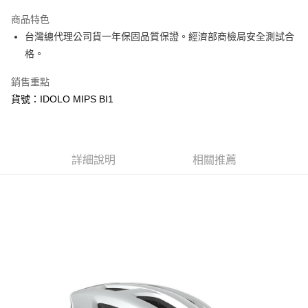
Apple Pay
商品特色
街口支付
台灣總代理公司貨一年保固品質保證。經濟部商檢局安全測試合
格。
悠遊付
銷售重點
Google Pay
貨號：IDOLO MIPS BI1
全盈+PAY
ATM付款
詳細說明
相關推薦
運送方式
宅配
每筆NT$100，滿NT$2,000(含以上)免運費
宅配-澎湖、金門、馬祖
每筆NT$100，滿NT$2,000(含以上)免運費
付款後門市自取
免運費