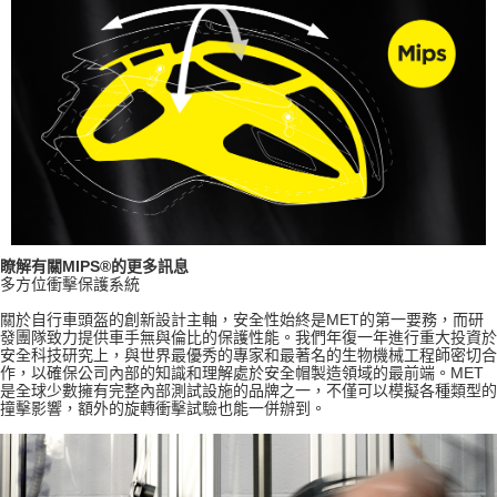
瞭解有關MIPS®的更多訊息
多方位衝擊保護系統
關於自行車頭盔的創新設計主軸，安全性始終是MET的第一要務，而研
發團隊致力提供車手無與倫比的保護性能。我們年復一年進行重大投資於
安全科技研究上，與世界最優秀的專家和最著名的生物機械工程師密切合
作，以確保公司內部的知識和理解處於安全帽製造領域的最前端。MET
是全球少數擁有完整內部測試設施的品牌之一，不僅可以模擬各種類型的
撞擊影響，額外的旋轉衝擊試驗也能一併辦到。