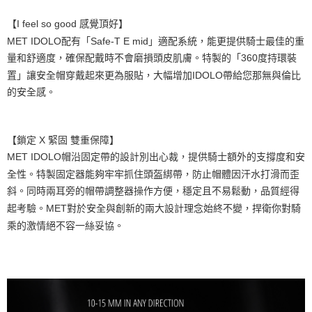
【I feel so good 感覺頂好】
MET IDOLO配有「Safe-T E mid」適配系統，能更提供騎士最佳的重
量和舒適度，確保配戴時不會磨損頭皮肌膚。
特製的「360度持環裝
置」讓安全帽穿戴起來更為服貼，大幅增加IDOLO帶給您那無與倫比
的安全感。
【鎖定 X 緊固 雙重保障】
MET IDOLO帽沿固定帶的設計別出心裁，提供騎士額外的支撐度和安
全性。特製固定器能夠牢牢抓住頭盔綁帶，防止帽體因汗水打滑而歪
斜。同時兩耳旁的帽帶調整器操作方便，穩定且不易鬆動，品質經得
起考驗。MET對於安全與創新的兩大設計理念始終不變，捍衛你對騎
乘的激情絕不容一絲妥協。