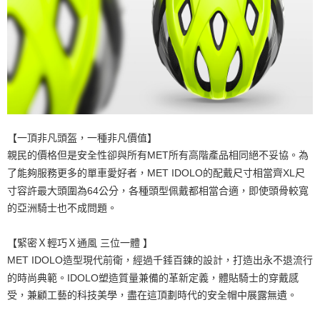
【一頂非凡頭盔，一種非凡價值】
親民的價格但是安全性卻與所有MET所有高階產品相同絕不妥協。
為
了能夠服務更多的單車愛好者，MET IDOLO的配戴尺寸相當齊XL尺
寸容許最大頭圍為64公分，各種頭型佩戴都相當合適，即使頭骨較寬
的亞洲騎士也不成問題。
【緊密Ｘ輕巧Ｘ通風 三位一體 】
MET IDOLO造型現代前衛，經過千錘百鍊的設計，打造出永不退流行
的時尚典範。IDOLO塑造質量兼備的革新定義，體貼騎士的穿戴感
受，兼顧工藝的科技美學，盡在這頂劃時代的安全帽中展露無遺。