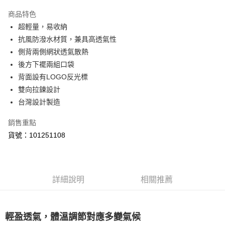
Apple Pay
商品特色
街口支付
超輕量，易收納
抗風防潑水材質，兼具高透氣性
悠遊付
側背兩側網狀透氣散熱
Google Pay
後方下襬兩組口袋
背面設有LOGO反光標
全盈+PAY
雙向拉鍊設計
ATM付款
台灣設計製造
銷售重點
運送方式
貨號：101251108
【付款後全家取貨】急件勿使用超取
每筆NT$60，滿NT$1,000(含以上)免運費
【付款後7-11取貨】急件勿使用超取
詳細說明
相關推薦
每筆NT$60，滿NT$1,000(含以上)免運費
宅配
輕盈透氣，體溫調節對應多變氣候
每筆NT$100，滿NT$2,000(含以上)免運費