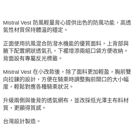
宅配-澎湖、金門、馬祖
每筆NT$100，滿NT$2,000(含以上)免運費
Mistral Vest 防風輕量背心提供出色的防風功能，高透
付款後門市自取
氣性材質保持體溫的穩定。
免運費
正面使用抗風混合防潑水機能的優質面料，上背部與
海外直寄/亞洲
查看運費
腋下配置網狀透氣孔，下襬增添兩組口袋方便收納。
背面設有專屬反光標籤。
Mistral Vest 在小改款後，除了面料更加輕盈，胸前雙
向拉鍊的設計，方便在騎乘時調整胸前開口的大小幅
度，輕鬆對應各種騎乘狀況。
升級兩側與後背的透氣網布，並改採低光澤主布料材
質，更顯得質感。
台灣設計製造。