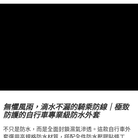
每筆NT$100，滿NT$2,000(含以上)免運費
宅配-澎湖、金門、馬祖
每筆NT$100，滿NT$2,000(含以上)免運費
付款後門市自取
免運費
海外直寄/亞洲
查看運費
無懼風雨，滴水不漏的騎乘防線｜極致
防護的自行車專業級防水外套
不只是防水，而是全面封鎖濕氣滲透。這款自行車外
套選用高規格防水材質，搭配全件防水壓膠貼條工