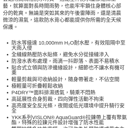
藝，就算面對長時間雨勢，也能牢牢鎖住身體核心部
分的乾爽。
無論是突如其來的午後雷陣雨，還是清晨
微涼的濕氣，這款防水背心都能提供你所需的全天候
保護。
防水等級達 10,000mm H₂O耐水壓，有效阻隔中至
大雨入侵
全縫線熱壓防水貼條，避免水分從接縫滲入
防潑水表布處理，雨滴一抖即落、表面不易積水
貼合式立領與防滲邊緣設計，細節也不讓水有機可
乘
輕量剪裁與可收納設計，隨身帶著走，不佔空間
極輕量可折疊輕鬆收納
P4DRY™面料排濕透氣，騎乘不悶熱
高延展性合身剪裁，四向彈性活動不拘束
高亮度安全反光條，夜間或低光環境中提升騎行安
全
YKK系列VISLON® AquaGuard®拉鍊
帶上覆有聚氨
酯，特殊的拉鍊元件設計增強了防水性能