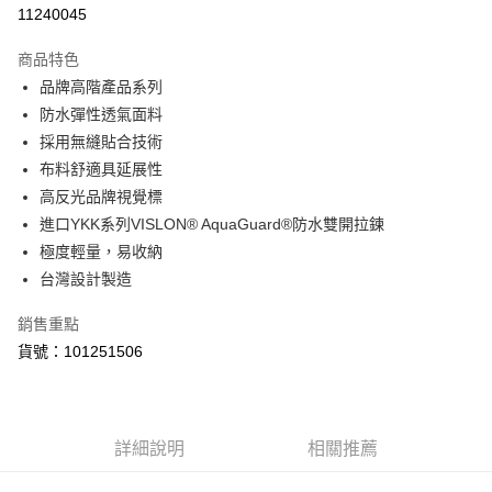
LINE Pay
11240045
Apple Pay
商品特色
街口支付
品牌高階產品系列
防水彈性透氣面料
悠遊付
採用無縫貼合技術
Google Pay
布料舒適具延展性
高反光品牌視覺標
全盈+PAY
進口YKK系列VISLON® AquaGuard®防水雙開拉鍊
ATM付款
極度輕量，易收納
台灣設計製造
運送方式
銷售重點
【付款後全家取貨】急件勿使用超取
貨號：101251506
每筆NT$60，滿NT$1,000(含以上)免運費
【付款後7-11取貨】急件勿使用超取
每筆NT$60，滿NT$1,000(含以上)免運費
詳細說明
相關推薦
宅配