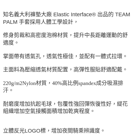
宅配-澎湖、金門、馬祖
知名義大利褲墊大廠 Elastic Interface® 出品的 TEAM
每筆NT$100，滿NT$2,000(含以上)免運費
PALM 手套採用人體工學設計，
付款後門市自取
免運費
修身剪裁和高密度泡棉材質，提升中長距離運動的舒
適度。
海外直寄/亞洲
查看運費
掌面帶有透氣孔，透氣性極佳，並配有一體式拉環。
主面料為壓縮透氣材質配置，高彈性服貼舒適配戴。
220g/m2Nylon
材質，
40%
高比例
spandex
成分
吸濕排
汗。
耐磨度增加抗起毛球，
包覆性強回彈恢復性好，
緹花
組織增加空氣接觸面積增加乾爽程度。
立體反光LOGO標，增加夜間騎乘辨識度。