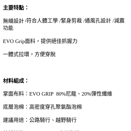
主要特點：
符合人體工學 /
緊身剪裁 /
通風孔設計 /
減震
無縫設計
/
功能
EVO Grip
面料，提供絕佳抓握力
一體式拉環，方便穿脫
材料組成：
掌面布料：
EVO GRIP 80%
尼龍、
20%
彈性纖維
底層泡棉：高密度穿孔聚氨酯泡棉
建議用途：公路騎行、越野騎行