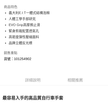
Apple Pay
商品特色
街口支付
義大利E.I.T一體式結構泡棉
人體工學手部研究
悠遊付
EVO Grip高摩擦止滑
Google Pay
緊身剪裁配置透氣孔
高密度彈性壓縮面料
全盈+PAY
品牌立體反光標
ATM付款
銷售重點
貨號：101254902
運送方式
【付款後全家取貨】急件勿使用超取
每筆NT$60，滿NT$1,000(含以上)免運費
詳細說明
相關推薦
【付款後7-11取貨】急件勿使用超取
每筆NT$60，滿NT$1,000(含以上)免運費
最容易入手的高品質自行車手套
宅配
每筆NT$100，滿NT$2,000(含以上)免運費