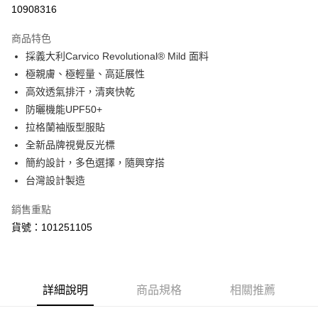
LINE Pay
10908316
Apple Pay
商品特色
街口支付
採義大利Carvico Revolutional® Mild 面料
極親膚、極輕量、高延展性
悠遊付
高效透氣排汗，清爽快乾
Google Pay
防曬機能UPF50+
拉格蘭袖版型服貼
全盈+PAY
全新品牌視覺反光標
ATM付款
簡約設計，多色選擇，隨興穿搭
台灣設計製造
運送方式
銷售重點
【付款後全家取貨】急件勿使用超取
貨號：101251105
每筆NT$60，滿NT$1,000(含以上)免運費
【付款後7-11取貨】急件勿使用超取
每筆NT$60，滿NT$1,000(含以上)免運費
詳細說明
商品規格
相關推薦
宅配