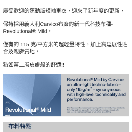
每筆NT$100，滿NT$2,000(含以上)免運費
廣受歡迎的運動版短袖車衣，迎來了新年度的更新，
宅配-澎湖、金門、馬祖
每筆NT$100，滿NT$2,000(含以上)免運費
保持採用義大利Carvico布廠的新一代科技布種-
Revolutional® Mild，
付款後門市自取
免運費
僅有的 115 克/平方米的超輕量特性，加上高延展性貼
合及親膚質地，
海外直寄/亞洲
查看運費
猶如第二層皮膚般的舒適!!