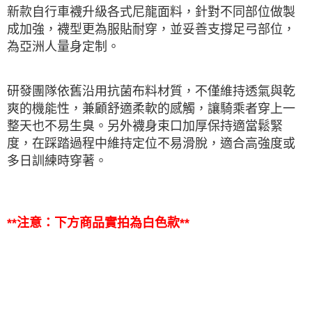
新款自行車襪升級各式尼龍面料，針對不同部位做製
付款後門市自取
成加強，襪型更為服貼
耐穿
，並妥善支撐足弓部位，
免運費
為亞洲人量身定制。
海外直寄/亞洲
查看運費
研發團隊依舊沿用抗菌布料材質，不僅維持透氣與乾
爽的機能性，兼顧舒適柔軟的感觸，讓騎乘者穿上一
整天也不易生臭。另外襪身束口加厚保持適當鬆緊
度，在踩踏過程中維持定位不易滑脫，適合高強度或
多日訓練時穿著。
**注意：下方商品實拍為白色款**