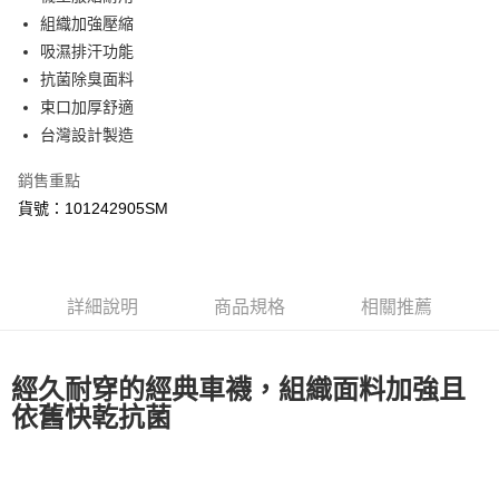
組織加強壓縮
悠遊付
吸濕排汗功能
Google Pay
抗菌除臭面料
束口加厚舒適
全盈+PAY
台灣設計製造
ATM付款
銷售重點
貨號：101242905SM
運送方式
【付款後全家取貨】急件勿使用超取
每筆NT$60，滿NT$1,000(含以上)免運費
詳細說明
商品規格
相關推薦
【付款後7-11取貨】急件勿使用超取
每筆NT$60，滿NT$1,000(含以上)免運費
經久耐穿的經典車襪，組織面料加強且
宅配
依舊快乾抗菌
每筆NT$100，滿NT$2,000(含以上)免運費
宅配-澎湖、金門、馬祖
每筆NT$100，滿NT$2,000(含以上)免運費