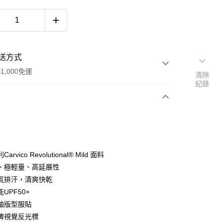
送方式
1,000免運
清除
紀錄
次付款
rvico Revolutional® Mild 面料
、極輕量、高延展性
氣排汗，清爽快乾
UPF50+
袖版型服貼
y
牌視覺反光標