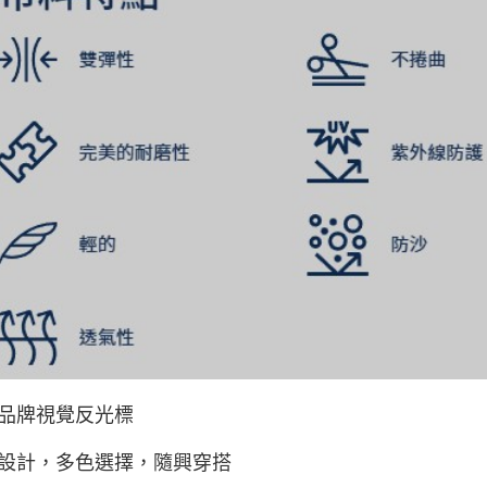
品牌視覺反光標
設計，多色選擇，隨興穿搭