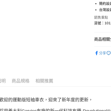
全盈+PAY
簡約設
台灣設
ATM付款
銷售重點
貨號：1012
運送方式
【付款後
商品相關分
每筆NT$6
MEN 男款
【付款後7
分享
每筆NT$6
宅配
每筆NT$1
說明
商品規格
相關推薦
宅配-澎湖
每筆NT$1
歡迎的運動版短袖車衣，迎來了新年度的更新，
付款後門
免運費
用義大利Carvico布廠的新一代科技布種-Revolutional® 