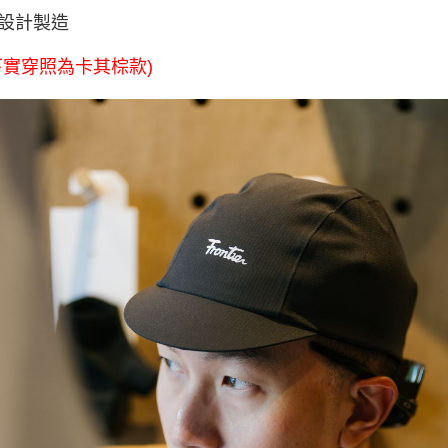
設計製造
下實穿照為卡其棕款)