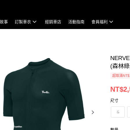
故事
訂製車衣
經銷車店
活動指南
會員福利
NERVE
(森林綠
超取滿NT$
NT$2,
尺寸
S
數量