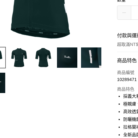
付款與運
超取滿NT$
付款方式
商品特色
信用卡一
商品編號
10289471
LINE Pay
商品特色
Apple Pay
採義大利Ca
極親膚
街口支付
高效透
悠遊付
防曬機能
拉格蘭
Google Pa
全新品