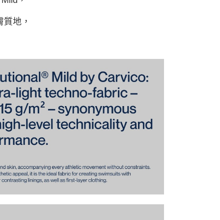
亞洲
查看運費
膚質地，