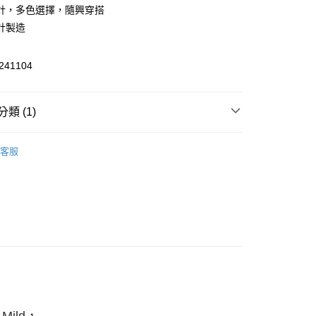
計，多色選擇，隨興穿搭
計製造
41104
全家取貨】急件勿使用超取
類 (1)
0，滿NT$1,000(含以上)免運費
車衣
-11取貨】急件勿使用超取
客服
0，滿NT$1,000(含以上)免運費
00，滿NT$2,000(含以上)免運費
、金門、馬祖
00，滿NT$2,000(含以上)免運費
市自取
Mild，