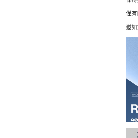
僅有
猶如