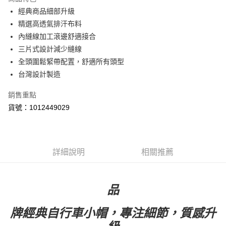
街口支付
經典商品細部升級
精選高透氣排汗布料
悠遊付
內縫線加工滾邊舒適接合
Google Pay
三片式設計減少縫線
全頭圍鬆緊帶配置，舒適所有頭型
全盈+PAY
台灣設計製造
ATM付款
銷售重點
貨號：1012449029
運送方式
【付款後全家取貨】急件勿使用超取
每筆NT$60，滿NT$1,000(含以上)免運費
詳細說明
相關推薦
【付款後7-11取貨】急件勿使用超取
每筆NT$60，滿NT$1,000(含以上)免運費
品
宅配
每筆NT$100，滿NT$2,000(含以上)免運費
牌經典自行車小帽，專注細節，質感升
宅配-澎湖、金門、馬祖