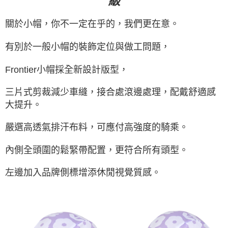
級
每筆NT$100，滿NT$2,000(含以上)免運費
關於小帽，你不一定在乎的，我們更在意。
付款後門市自取
免運費
有別於一般小帽的裝飾定位與做工問題，
海外直寄/亞洲
查看運費
Frontier小帽採全新設計版型，
三片式剪裁減少車縫，接合處滾邊處理，配戴舒適感
大提升。
嚴選高透氣排汗布料，可應付高強度的騎乘。
內側全頭圍的鬆緊帶配置，更符合所有頭型。
左邊加入品牌側標增添休閒視覺質感。