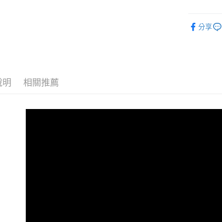
全盈+PAY
ATM付款
分享
運送方式
【付款後
說明
相關推薦
每筆NT$6
【付款後7
每筆NT$6
宅配
每筆NT$1
宅配-澎湖
每筆NT$1
付款後門
免運費