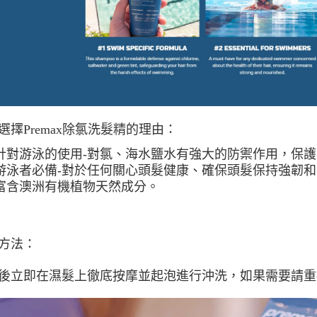
選擇Premax除氯洗髮精的理由：
針對游泳的使用-
對氯、海水鹽水有強大的防禦作用，保護
游泳者必備-
對於任何關心頭髮健康、確保頭髮保持強韌和
富含澳洲有機植物天然成分。
方法：
後立即在濕髮上徹底按摩並起泡進行沖洗，如果需要請重