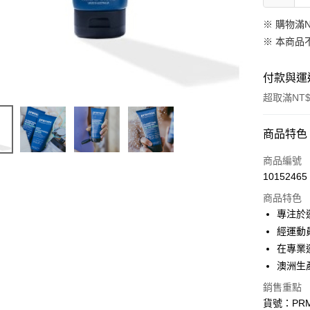
※ 購物滿
※ 本商品
付款與運
超取滿NT$
付款方式
商品特色
信用卡一
商品編號
10152465
LINE Pay
商品特色
Apple Pay
專注於
經運動
街口支付
在專業
悠遊付
澳洲生
Google Pa
銷售重點
貨號：PRM