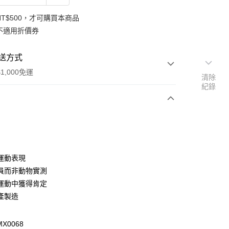
NT$500，才可購買本商品
不適用折價券
送方式
1,000免運
清除
紀錄
次付款
運動表現
員而非動物實測
運動中獲得肯定
產製造
y
X0068