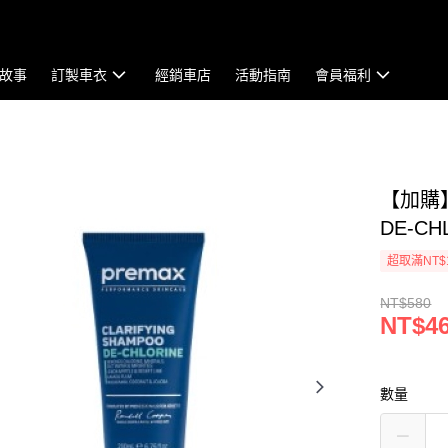
故事
訂製車衣
經銷車店
活動指南
會員福利
【加購】P
DE-CH
超取滿NT$
NT$580
NT$4
數量